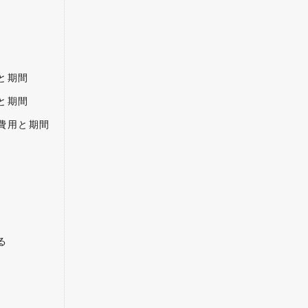
と期間
と期間
費用と期間
る