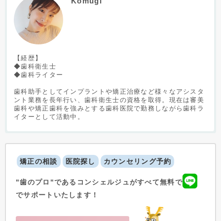
Komugi
【経歴】
◆歯科衛生士
◆歯科ライター
歯科助手としてインプラントや矯正治療など様々なアシスタ
ント業務を長年行い、歯科衛生士の資格を取得。現在は審美
歯科や矯正歯科を強みとする歯科医院で勤務しながら歯科ラ
イターとして活動中。
矯正の相談
医院探し
カウンセリング予約
"歯のプロ"であるコンシェルジュがすべて無料で
でサポートいたします！