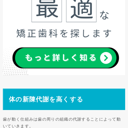
体の新陳代謝を高くする
歯が動く仕組みは歯の周りの組織の代謝することによって動
いていきます。