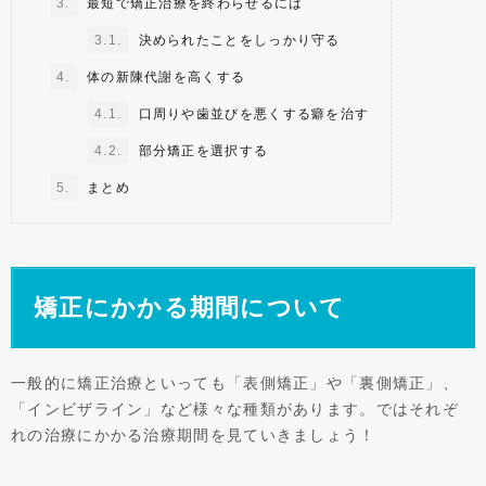
3.
最短で矯正治療を終わらせるには
3.1.
決められたことをしっかり守る
4.
体の新陳代謝を高くする
4.1.
口周りや歯並びを悪くする癖を治す
4.2.
部分矯正を選択する
5.
まとめ
矯正にかかる期間について
一般的に矯正治療といっても「表側矯正」や「裏側矯正」、
「インビザライン」など様々な種類があります。ではそれぞ
れの治療にかかる治療期間を見ていきましょう！