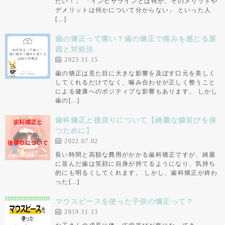
たい！」 「インビザラインとは何か、そのメリットや
デメリットは何かについて分からない」 といった人
[…]
歯の矯正って痛い？歯の矯正で痛みを感じる原
因と対処法
2023.11.15
歯の矯正は見た目に大きな影響を及ぼす口元を美しく
してくれるだけでなく、噛み合わせが正しく整うこと
による健康へのポジティブな影響もあります。 しかし
歯の[…]
歯科矯正と後戻りについて【綺麗な歯並びを保
つために】
2022.07.02
長い時間と高額な費用がかかる歯科矯正ですが、綺麗
に並んだ歯は笑顔に自身が持てるようになり、気持ち
的にも明るくしてくれます。 しかし、歯科矯正が終わ
った[…]
マウスピースを使った子供の矯正って？
2019.11.13