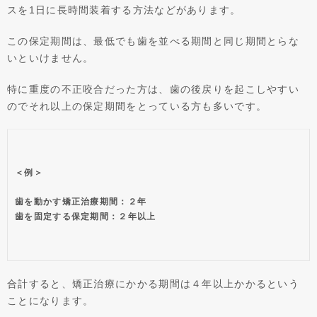
スを1日に長時間装着する方法などがあります。
この保定期間は、最低でも歯を並べる期間と同じ期間とらな
いといけません。
特に重度の不正咬合だった方は、歯の後戻りを起こしやすい
のでそれ以上の保定期間をとっている方も多いです。
＜例＞
歯を動かす矯正治療期間：２年
歯を固定する保定期間：２年以上
合計すると、矯正治療にかかる期間は４年以上かかるという
ことになります。