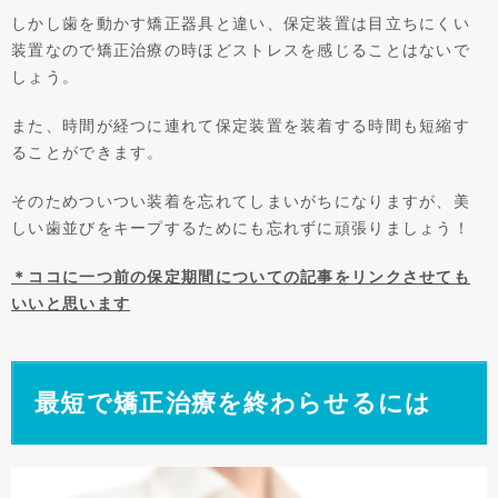
しかし歯を動かす矯正器具と違い、保定装置は目立ちにくい
装置なので矯正治療の時ほどストレスを感じることはないで
しょう。
また、時間が経つに連れて保定装置を装着する時間も短縮す
ることができます。
そのためついつい装着を忘れてしまいがちになりますが、美
しい歯並びをキープするためにも忘れずに頑張りましょう！
＊ココに一つ前の保定期間についての記事をリンクさせても
いいと思います
最短で矯正治療を終わらせるには