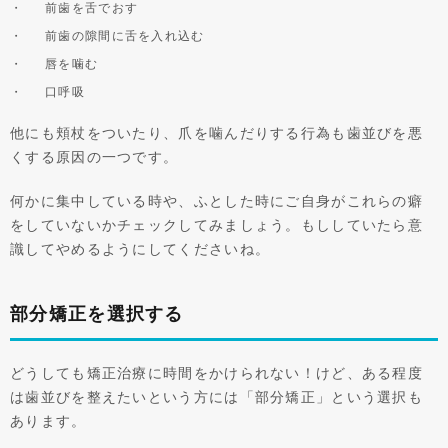
前歯を舌でおす
前歯の隙間に舌を入れ込む
唇を噛む
口呼吸
他にも頬杖をついたり、爪を噛んだりする行為も歯並びを悪
くする原因の一つです。
何かに集中している時や、ふとした時にご自身がこれらの癖
をしていないかチェックしてみましょう。もししていたら意
識してやめるようにしてくださいね。
部分矯正を選択する
どうしても矯正治療に時間をかけられない！けど、ある程度
は歯並びを整えたいという方には「部分矯正」という選択も
あります。