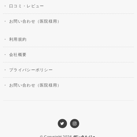
口コミ・レビュー
お問い合わせ（医院様用）
利用規約
会社概要
プライバシーポリシー
お問い合わせ（医院様用）