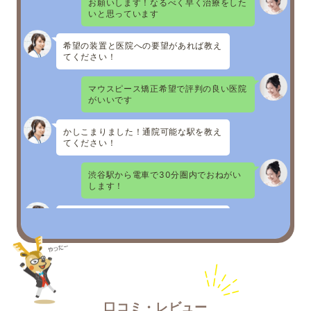
お願いします！なるべく早く治療をした
いと思っています
希望の装置と医院への要望があれば教え
てください！
マウスピース矯正希望で評判の良い医院
がいいです
かしこまりました！通院可能な駅を教え
てください！
渋谷駅から電車で30分圏内でおねがい
します！
いただいた内容をもとに最適な医院をお
探ししました！
○○矯正歯科
医院ホームページURL
◆おすすめポイント
・マウスピース矯正症例累計実績1000
件以上
口コミ・レビュー