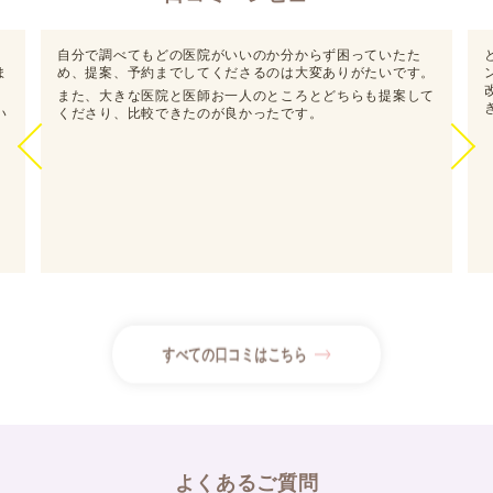
・様々な歯並びに対応したマウスピース
矯正専門クリニック
医院がいいのか分からず困っていたた
とてもご親切、ご丁寧にご対応
○○矯正歯科
医院ホームページURL
◆
してくださるのは大変ありがたいです。
ンセリング踏まえ不安などお伝
おすすめポイント
改めて医院を探していただいた
医師お一人のところとどちらも提案して
・院長が日本矯正歯科学会の認定医
き感謝しております。
たのが良かったです。
・平日夜20時までかつ土日祝も診療で
通いやすい
予約を希望します！
カウンセリング希望日程とお名前を教え
てください！
〇月〇日 ✕時～✕時
〇月〇日 ✕時～✕時
山本しおり
すべての口コミはこちら
予約が完了いたしました。
〇月〇日✕時 △△歯科
ありがとうございます！行ってきます！
よくあるご質問