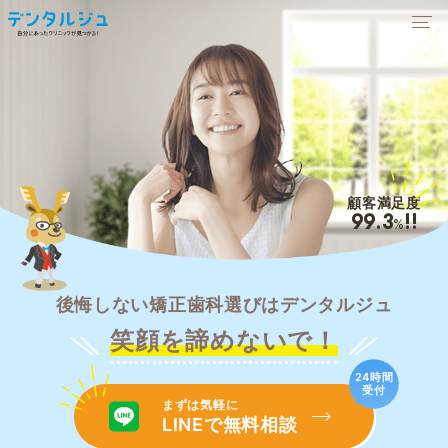
顧客満足度
99.3
!!
%
後悔しない矯正歯科選びはデンタルジュ
笑顔を諦めないで！
24時間
受付
まずは気軽に
LINEで無料相談