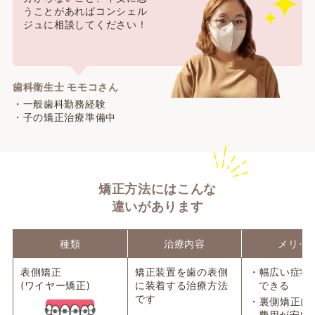
うことがあればコンシェル
ジュに相談してください！
歯科衛生士 モモコさん
・一般歯科勤務経験
・子の矯正治療準備中
矯正方法にはこんな
違いがあります
種類
治療内容
メリッ
表側矯正
矯正装置を歯の表側
・幅広い症状
(ワイヤー矯正)
に装着する治療方法
できる
です
・裏側矯正に
費用が安い