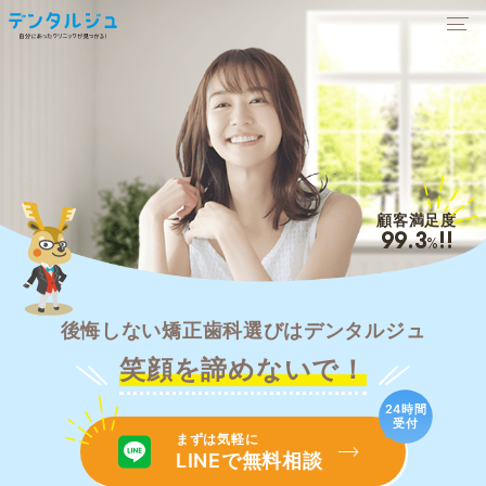
顧客満足度
99.3
!!
%
後悔しない矯正歯科選びはデンタルジュ
笑顔を諦めないで！
24時間
受付
まずは気軽に
LINEで無料相談