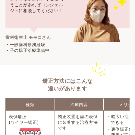
うことがあればコンシェル
ジュに相談してください！
歯科衛生士 モモコさん
・一般歯科勤務経験
・子の矯正治療準備中
矯正方法にはこんな
違いがあります
種類
治療内容
メリッ
表側矯正
矯正装置を歯の表側
・幅広い症状
(ワイヤー矯正)
に装着する治療方法
できる
です
・裏側矯正に
費用が安い