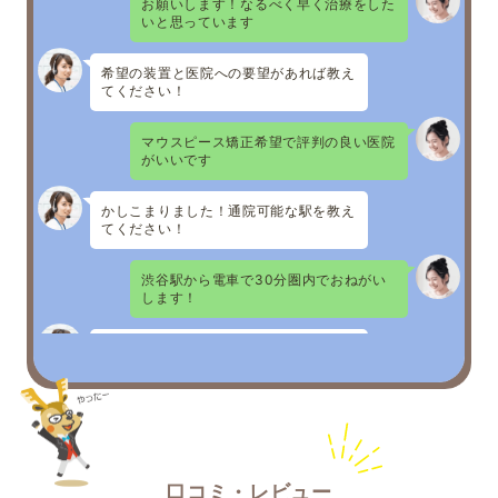
お願いします！なるべく早く治療をした
いと思っています
希望の装置と医院への要望があれば教え
てください！
マウスピース矯正希望で評判の良い医院
がいいです
かしこまりました！通院可能な駅を教え
てください！
渋谷駅から電車で30分圏内でおねがい
します！
いただいた内容をもとに最適な医院をお
探ししました！
○○矯正歯科
医院ホームページURL
◆おすすめポイント
・マウスピース矯正症例累計実績1000
件以上
口コミ・レビュー