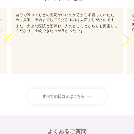
・様々な歯並びに対応したマウスピース
矯正専門クリニック
とてもご親切、ご丁寧にご対応いただきました。前回のカウ
○○矯正歯科
医院ホームページURL
◆
。
ンセリング踏まえ不安などお伝えしたところ、内容にそって
おすすめポイント
改めて医院を探していただいたりと、手厚くサポートいただ
て
・院長が日本矯正歯科学会の認定医
き感謝しております。
・平日夜20時までかつ土日祝も診療で
通いやすい
予約を希望します！
カウンセリング希望日程とお名前を教え
てください！
〇月〇日 ✕時～✕時
〇月〇日 ✕時～✕時
山本しおり
すべての口コミはこちら
予約が完了いたしました。
〇月〇日✕時 △△歯科
ありがとうございます！行ってきます！
よくあるご質問