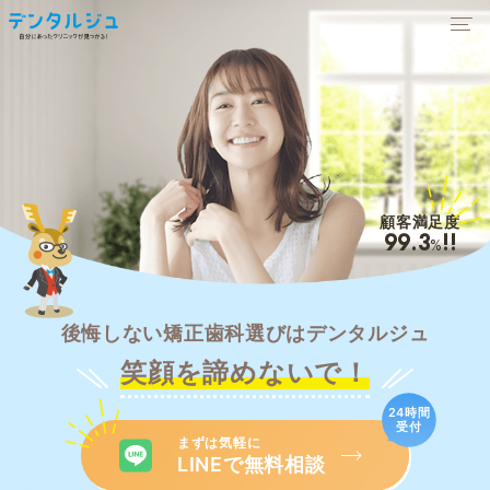
顧客満足度
99.3
!!
%
後悔しない矯正歯科選びはデンタルジュ
笑顔を諦めないで！
24時間
受付
まずは気軽に
LINEで無料相談