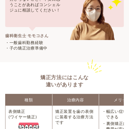
うことがあればコンシェル
ジュに相談してください！
歯科衛生士 モモコさん
・一般歯科勤務経験
・子の矯正治療準備中
矯正方法にはこんな
違いがあります
種類
治療内容
メリッ
表側矯正
矯正装置を歯の表側
・幅広い症状
(ワイヤー矯正)
に装着する治療方法
できる
です
・裏側矯正に
費用が安い