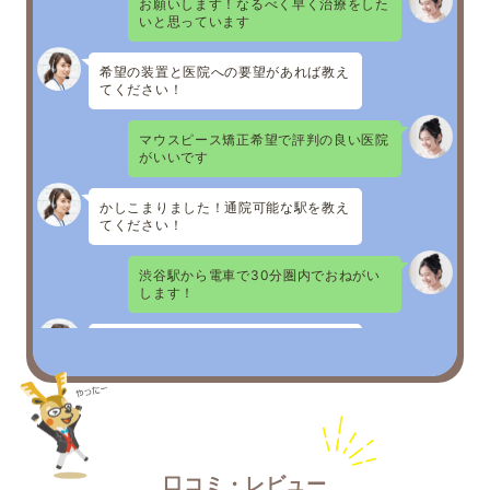
お願いします！なるべく早く治療をした
いと思っています
希望の装置と医院への要望があれば教え
てください！
マウスピース矯正希望で評判の良い医院
がいいです
かしこまりました！通院可能な駅を教え
てください！
渋谷駅から電車で30分圏内でおねがい
します！
いただいた内容をもとに最適な医院をお
探ししました！
○○矯正歯科
医院ホームページURL
◆おすすめポイント
・マウスピース矯正症例累計実績1000
件以上
口コミ・レビュー