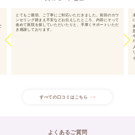
・様々な歯並びに対応したマウスピース
矯正専門クリニック
とてもご親切、ご丁寧にご対応いただきました。前回のカウ
○○矯正歯科
医院ホームページURL
◆
。
ンセリング踏まえ不安などお伝えしたところ、内容にそって
おすすめポイント
改めて医院を探していただいたりと、手厚くサポートいただ
て
・院長が日本矯正歯科学会の認定医
き感謝しております。
・平日夜20時までかつ土日祝も診療で
通いやすい
予約を希望します！
カウンセリング希望日程とお名前を教え
てください！
〇月〇日 ✕時～✕時
〇月〇日 ✕時～✕時
山本しおり
すべての口コミはこちら
予約が完了いたしました。
〇月〇日✕時 △△歯科
ありがとうございます！行ってきます！
よくあるご質問